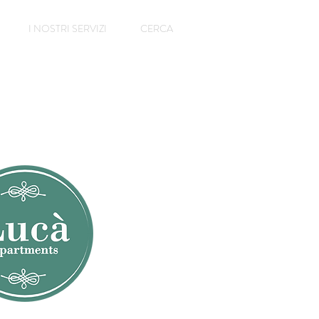
I NOSTRI SERVIZI
CERCA
&B
oggiorno!