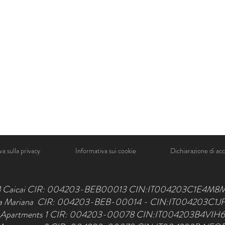
a sulla privacy
Informativa sui cookie
Dichiarazione di acce
 Caicai CIR: 004203-BEB00013 CIN:IT004203C1E4M8
la Mariana CIR: 004203-BEB-00014 - CIN:IT004203C1
 Apartments 1 CIR: 004203-00078 CIN:IT004203B4VIH