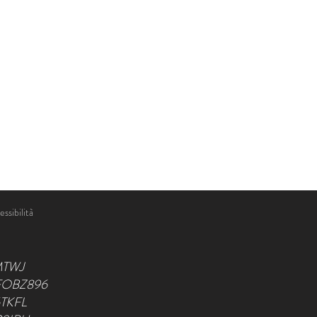
ssibilità
MTWJ
JFOBZ896
6TKFL