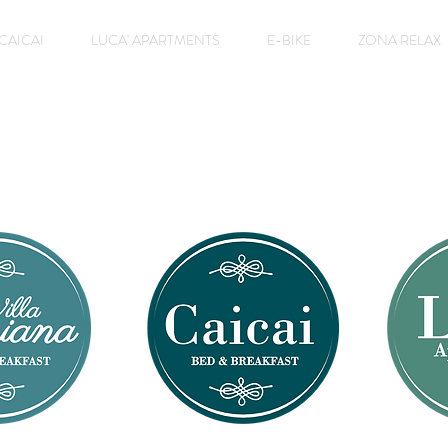
CAICAI
LUCA' APARTMENTS
E-BIKE
ZONA RELAX
Benvenuti nei nostri B
tevi e godetevi il vostro s