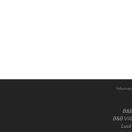
Informativ
B&B
B&B Vil
Lucà