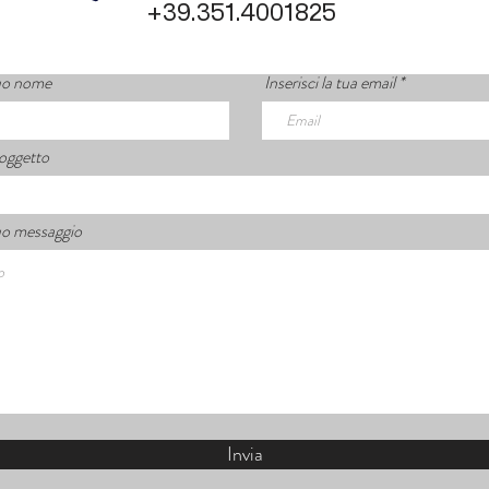
+39.351.4001825
 tuo nome
Inserisci la tua email
 oggetto
 tuo messaggio
Invia