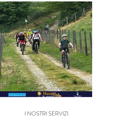
GALLERIA
Pedala nel cuore del Saluzzese,
tra natura, storia e panorami
mozzafiato, con l’energia dell’e-
bike.”
I NOSTRI SERVIZI