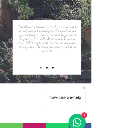
RECENSIONI OSPITI
Gianfranco tiene in modo maniacale la
struttura ed è sempre disponibile ad
ogni richiesta. Le camere e bagni sono
super puliti. Villa Mariana si trova a
circa 900 metri dal centro in un posto
tranquillo. Ottimo per motociclisti e
ciclisti.
how-can-we-help
1