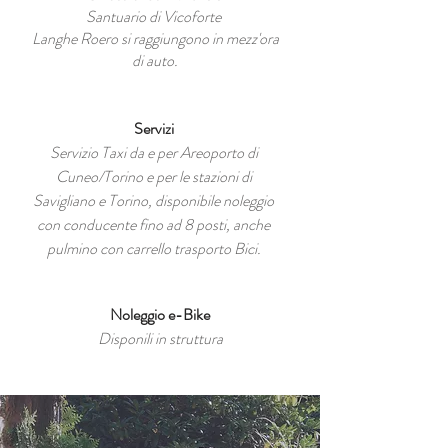
Santuario di Vicoforte
Langhe Roero si raggiungono in mezz'ora
di auto.
Servizi
Servizio Taxi da e per Areoporto di
Cuneo/Torino e per le stazioni di
Savigliano e Torino, disponibile noleggio
con conducente fino ad 8 posti, anche
pulmino con carrello trasporto Bici.
Noleggio e-Bike
Disponili in struttura