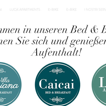
I
LUCA' APARTMENTS
E-BIKE
E-BIKE
I NOSTRI SERV
men in unseren Bed & B
en Sie sich und genieße
Aufenthalt!