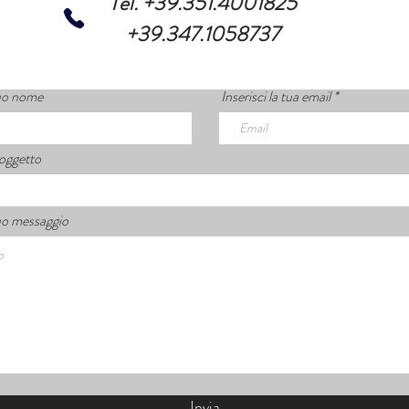
Tel. +39.351.4001825
+39.347.1058737
 tuo nome
Inserisci la tua email
 oggetto
 tuo messaggio
Invia