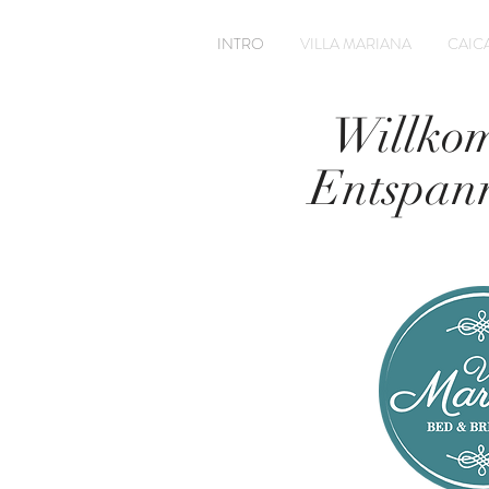
INTRO
VILLA MARIANA
CAICA
Willkom
Entspann