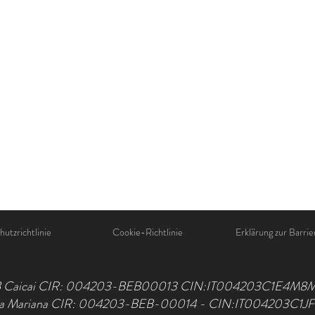
utzrichtlinie
Cookie-Richtlinie
Erklärung zur Barrie
 Caicai CIR: 004203-BEB00013 CIN:IT004203C1E4M8
la Mariana CIR: 004203-BEB-00014 - CIN:IT004203C1