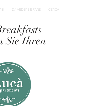
IZI
DA VEDERE E FARE
CERCA
reakfasts
n Sie Ihren