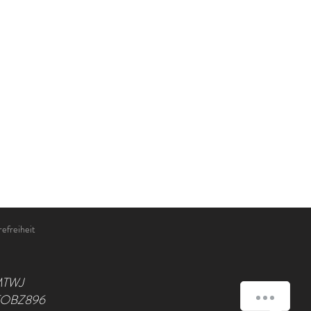
refreiheit
MTWJ
how-can-we-help
JFOBZ896