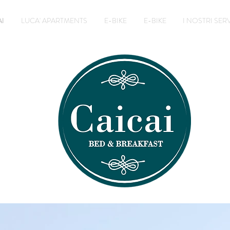
I
LUCA' APARTMENTS
E-BIKE
E-BIKE
I NOSTRI SERV