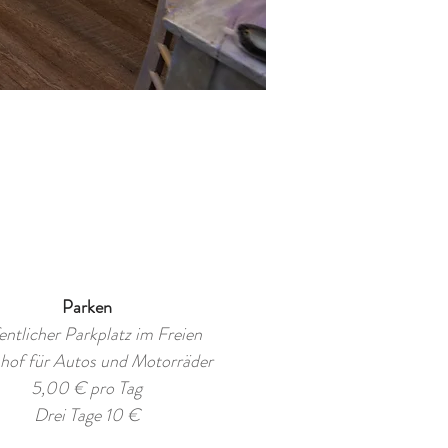
Parken
ntlicher Parkplatz im Freien
hof für Autos und Motorräder
5,00 € pro Tag
Drei Tage 10 €