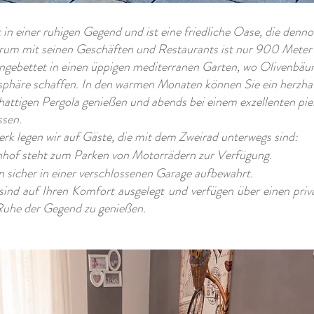
 in einer ruhigen Gegend und ist eine friedliche Oase, die denn
trum mit seinen Geschäften und Restaurants ist nur 900 Meter 
ingebettet in einen üppigen mediterranen Garten, wo Olivenbä
häre schaffen. In den warmen Monaten können Sie ein herzha
chattigen Pergola genießen und abends bei einem exzellenten p
ssen.
k legen wir auf Gäste, die mit dem Zweirad unterwegs sind:
enhof steht zum Parken von Motorrädern zur Verfügung.
 sicher in einer verschlossenen Garage aufbewahrt.
ind auf Ihren Komfort ausgelegt und verfügen über einen priva
 Ruhe der Gegend zu genießen.