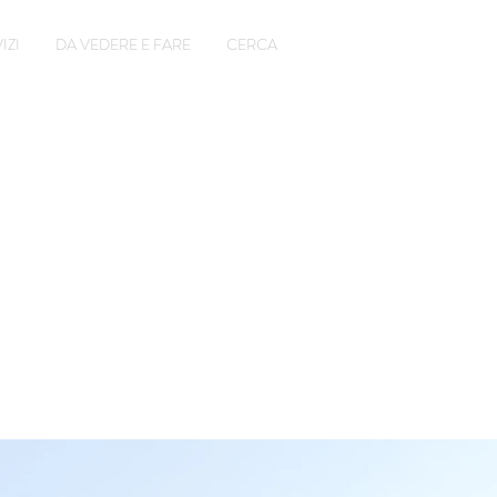
IZI
DA VEDERE E FARE
CERCA